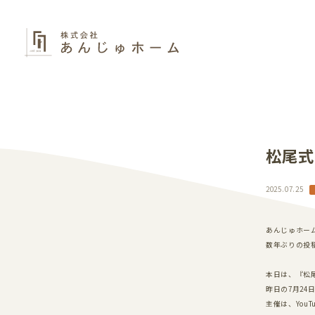
松尾式
2025.07.25
あんじゅホー
数年ぶりの投
本日は、『松
昨日の7月
24
主催は、
YouT