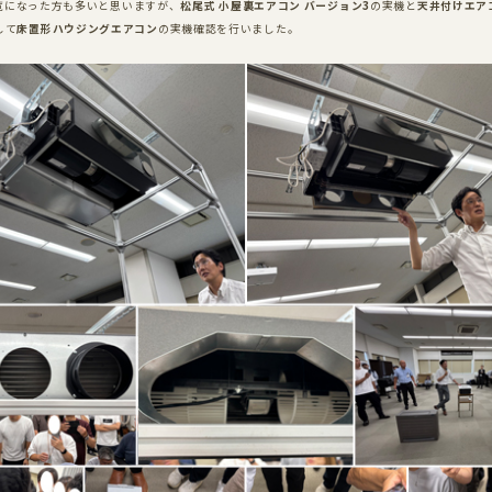
覧になった方も多いと思いますが、
松尾式
小屋裏エアコン
バージョン
3
の実機と
天井付けエア
して
床置形ハウジングエアコン
の実機確認を行いました。