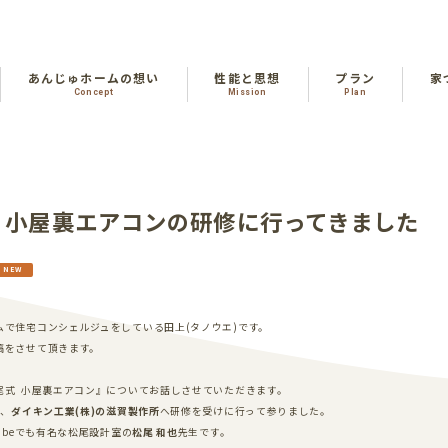
あんじゅホームの想い
性能と思想
プラン
家
Concept
Mission
Plan
 小屋裏エアコンの研修に行ってきました
ムで住宅コンシェルジュをしている田上
(
タノウエ
)
です。
稿をさせて頂きます。
尾式
小屋裏エアコン』についてお話しさせていただきます。
日、
ダイキン工業
(
株
)
の滋賀製作所
へ研修を受けに行って参りました。
ube
でも有名な松尾設計室の
松尾
和也
先生です。