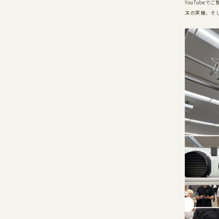
YouTube
でご
ス
の実機、そ