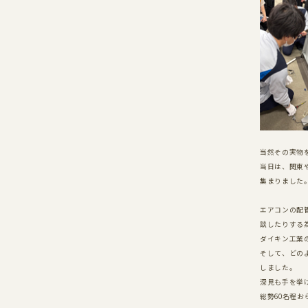
NOTICE
プライバシーポリシー
サイトマップ
当然その実物
当日は、関東
集まりました
エアコンの配
談したりする
ダイキン工業
そして、どの
しました。
深見も手を挙
総勢
60
名程お