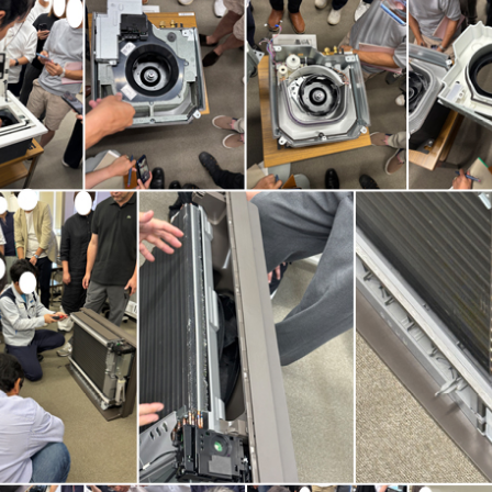
あんじゅホームの想い
家づくりの流れ
施工事例
大工のDNAを受け継ぐ工務店
お客様インタビ
僕が作りたい家
よくある質問
性能と思想
会社情報
設計思想
あんじゅホー
基本性能
00 水曜休
会社概要・ア
施工思想
スタッフ紹介
アフターサポート