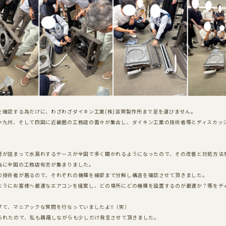
ブログ
プラン
注文住宅
リノベーション
大型木造建築
を確認する為だけに、わざわざダイキン工業
(
株
)
滋賀製作所まで足を運びません。
や九州、そして四国に近畿圏の工務店の面々が集合し、ダイキン工業の技術者等とディスカッ
。
管が詰まって水漏れするケースが全国で多く聞かれるようになったので、その改善と対処方法
為に全国の工務店有志が集まりました。
の技術者が居るので、それぞれの機種を細部まで分解し構造を確認させて頂きました。
ようにお客様へ最適なエアコンを提案し、どの場所にどの機種を設置するのが最適か？等をデ
げて、マニアックな質問を行なっていましたよ
‼
（笑）
られたので、私も躊躇しながらも少しだけ発言させて頂きました。