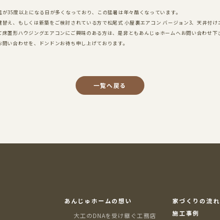
温が
35
度以上になる日が多くなっており、この猛暑は年々酷くなっています。
建替え、もしくは新築をご検討されている方で松尾式 小屋裏エアコン バージョン
3
、天井付け
て床置形ハウジングエアコンにご興味のある方は、是非ともあんじゅホームへお問い合わせ下
お問い合わせを、ドンドンお待ち申し上げております。
一覧へ戻る
あんじゅホームの想い
家づくりの流れ
施工事例
大工のDNAを受け継ぐ工務店