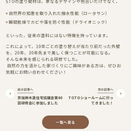
STOの塗り壁材は、単なるデザインや色合いだけでなく、
自然界の知恵を取り入れた撥水性能（ロータサン）
瞬間乾燥でカビや藻を防ぐ性能（ドライオニック）
といった、従来の塗料にはない特徴を持っています。
これによって、
10
年ごとの塗り替えが当たり前だった外壁
を、
20
年、
30
年先まで美しく保つことが可能になる。
そんな未来を感じられる研修でした。
自然の力を活かした家づくりにご興味がある方は、ぜひお
気軽にお問い合わせください！
前の記事へ
次の記事へ
京阪神木造住宅協議会第60
TOTOショールームに行っ
回研修会に参加しました
てきました！
一覧へ戻る