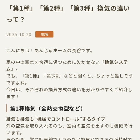
「第1種」「第2種」「第3種」換気の違い
って？
2025.10.20
こんにちは！あんじゅホームの長谷です。
家の中の空気を快適に保つために欠かせない
「換気システ
ム」
。
でも、「第
1
種」「第
3
種」などと聞くと、ちょっと難しそう
ですよね。
今日は、それぞれの換気方式の違いを分かりやすくご紹介し
ます！
第
1
種換気（全熱交換型など）
給気も排気も
“
機械でコントロール
”
するタイプ
外の空気を取り入れるのも、室内の空気を出すのも機械で行
います。
そのため、常に計画的でムラのない換気ができるのが特徴で