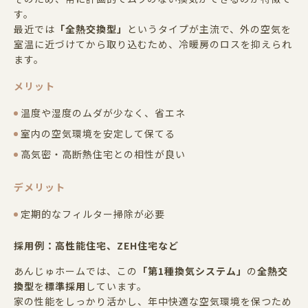
す。
最近では
「全熱交換型」
というタイプが主流で、外の空気を
室温に近づけてから取り込むため、冷暖房のロスを抑えられ
ます。
メリット
温度や湿度のムダが少なく、省エネ
室内の空気環境を安定して保てる
高気密・高断熱住宅との相性が良い
デメリット
定期的なフィルター掃除が必要
採用例：高性能住宅、
ZEH
住宅など
あんじゅホームでは、この
「第
1
種換気システム」
の
全熱交
換型
を
標準採用
しています。
家の性能をしっかり活かし、年中快適な空気環境を保つため