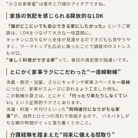
“小さめ家事室
”
は意外と穴場のアイデアですね。
家族の気配を感じられる開放的な
LDK
「誰がどこにいても安心できる家にしたかった」
というご家
族は、
LDK
をつなげて大きな一体空間に。
キッチンに立ちながら全体が見渡せるので子どもも見守りや
すく、ワークトップも広めに取ったことで調理中のストレス
もゼロ。
“楽しく料理ができる家
”
って、毎日の満足度が段違いです。
とにかく家事ラクにこだわった
“
一直線動線
”
洗面・脱衣・浴室、さらにキッチンや家事スペースを
一直線
につなげ、家事がスムーズに流れるよう工夫した例も。
この動線の良さは、とにかく
「行ったり来たりしなくてい
い」
という圧倒的ラクさにあります。
洗濯・料理・片付けといった
“同時進行になりがちな家
事”
が、自然とひとつの流れで完結するので、 バタバタしが
ちな朝の時間がぐっと落ち着くとのこと。
介護経験を踏まえた
“
将来に備える間取り
”