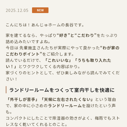
2025.12.05
こんにちは！あんじゅホームの長谷です。
家を建てるなら、やっぱり
“
好き
”
と
“
こだわり
”
をたっぷり
詰め込みたいですよね。
今日は 先輩施主さんたちが実際にやって良かった
“
わが家の
こだわりポイント
”
をご紹介します。
読んでいるだけで、
「これいいな」「うちも取り入れた
い！」
とワクワクしてくる内容ばかり。
家づくりのヒントとして、ぜひ楽しみながら読んでみてくだ
さい！
ランドリールームをつくって室内干しを快適に
「外干しが苦手」「天候に左右されたくない」
という理由
で、家の中に小さめの
ランドリールーム
を設けたという声
も。
コンパクトにしたことで除湿器の効きがよく、梅雨でもスト
レスなく乾いてくれるとのこと。