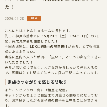
た！
2026.05.28
こんにちは！あんじゅホームの長谷です。
先日、神戸市垂水区にて
5
月
23
日（土）・
24
日（日）
の
2
日
間、完成見学会を開催しました！
今回のお家は、
LDK
に
約5mの吹き抜け
がある、とても開放
感のあるお住まい。
実際に室内へ入った瞬間、
「広い！」
というお声をたくさん
いただきました！
天井が高いだけでなく、大きな窓からしっかり光も入るの
で、昼間はとても明るく気持ちの良い空間になっています。
家族のつながりを感じる間取り
また、リビングの一角には和室を配置。
キッチンからちょうど和室まで見渡せる間取りになってお
り、お料理をしながらお子様の様子を見守ることができま
す。