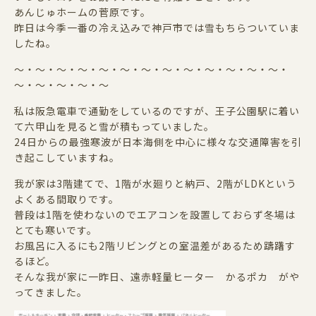
あんじゅホームの菅原です。
昨日は今季一番の冷え込みで神戸市では雪もちらついていま
したね。
～・～・～・～・～・～・～・～・～・～・～・～・～・
～・～・～・～・～
私は阪急電車で通勤をしているのですが、王子公園駅に着い
て六甲山を見ると雪が積もっていました。
24日からの最強寒波が日本海側を中心に様々な交通障害を引
き起こしていますね。
我が家は3階建てで、1階が水廻りと納戸、2階がLDKという
よくある間取りです。
普段は1階を使わないのでエアコンを設置しておらず冬場は
とても寒いです。
お風呂に入るにも2階リビングとの室温差があるため躊躇す
るほど。
そんな我が家に一昨日、遠赤軽量ヒーター かるポカ がや
ってきました。